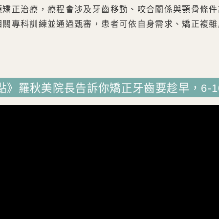
顎矯正治療，療程會涉及牙齒移動、咬合關係與顎骨條件
相關專科訓練並通過甄審，患者可依自身需求、矯正複雜
點》羅秋美院長告訴你矯正牙齒要趁早，6-1