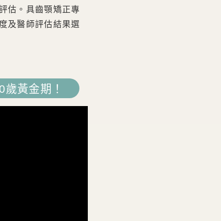
評估。具齒顎矯正專
度及醫師評估結果選
0歲黃金期！