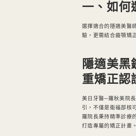
一、如何
選擇適合的隱適美醫
驗，更需結合齒顎矯
隱適美黑
重矯正認
美日牙醫─羅秋美院長
引，不僅是衛福部核
羅院長秉持精準診療
打造專屬的矯正計畫