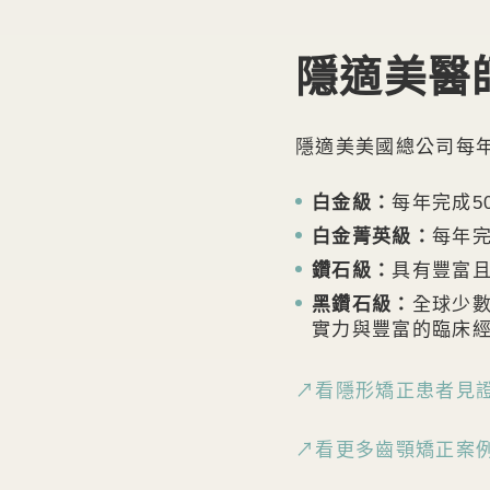
隱適美醫
隱適美美國總公司每
白金級：
每年完成5
白金菁英級：
每年完
鑽石級：
具有豐富且
黑鑽石級：
全球少數
實力與豐富的臨床
↗看隱形矯正患者見
↗看更多齒顎矯正案