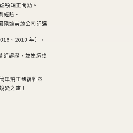
的齒顎矯正問題。
例經驗。
國隱適美總公司評選
2016、2019 年），
級醫師認證，並連續獲
簡單矯正到複雜案
蛻變之旅！