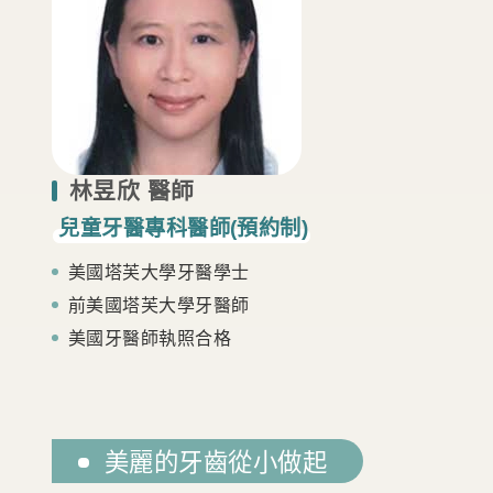
林昱欣 醫師
兒
童
牙
醫
專
科
醫
師
(
預
約
制
)
美國塔芙大學牙醫學士
前美國塔芙大學牙醫師
美國牙醫師執照合格
美麗的牙齒從小做起