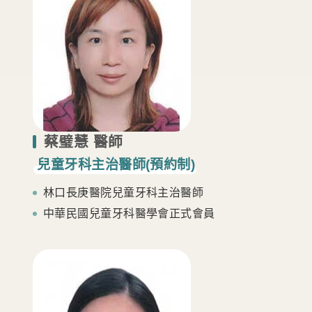
蔡璧慧 醫師
兒
童
牙
科
主
治
醫
師
(
預
約
制
)
林口長庚醫院兒童牙科主治醫師
中華民國兒童牙科醫學會正式會員